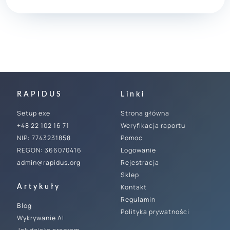
RAPIDUS
Linki
Setup exe
Strona główna
+48 22 102 16 71
Weryfikacja raportu
NIP: 7743231858
Pomoc
REGON: 366070416
Logowanie
admin@rapidus.org
Rejestracja
Sklep
Kontakt
Artykuły
Regulamin
Blog
Polityka prywatności
Wykrywanie AI