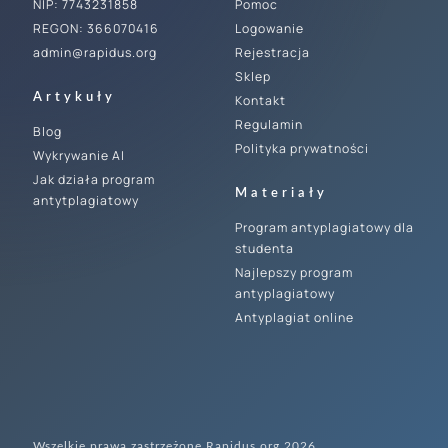
NIP: 7743231858
Pomoc
REGON: 366070416
Logowanie
admin@rapidus.org
Rejestracja
Sklep
Artykuły
Kontakt
Regulamin
Blog
Polityka prywatności
Wykrywanie AI
Jak działa program
Materiały
antytplagiatowy
Program antyplagiatowy dla
studenta
Najlepszy program
antyplagiatowy
Antyplagiat online
Wszelkie prawa zastrzeżone Rapidus.org 2026