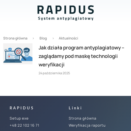
Strona główna
›
Blog
›
Aktualności
Jak działa program antyplagiatowy –
zaglądamy pod maskę technologii
weryfikacji
24 października 2025
RAPIDUS
Linki
Setup exe
Strona główna
+48 22 102 16 71
Weryfikacja raportu